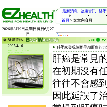
最新消息
健康資訊
醫學
首頁
>
文章內容頁
2026年8月9日星期日農曆6月27
日
身體警訊
2007/4/16
科學家發現診斷早期肝癌的方
肝癌是常見
在初期沒有
往往不會感
因此延誤了