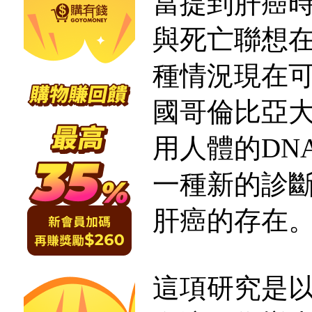
當提到肝癌
與死亡聯想
種情況現在
國哥倫比亞
用人體的DN
一種新的診
肝癌的存在
這項研究是以2