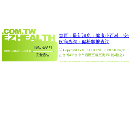
首頁：
最新消息：
健康小百科：
安
疾病查詢：
健檢數據查詢
©
Copyright EZHEALTH INC. 2008 All Rights R
△
台灣403台中市西區五權五街151號4樓之4