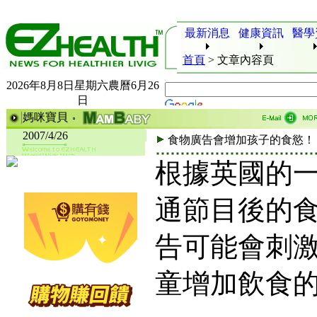
最新消息
健康資訊
醫學
首頁
>
文章內容頁
2026年8月8日星期六農曆6月26
日
媽咪寶貝
2007/4/26
食物廣告會增加孩子的食慾！
根據英國的
通節目後的
告可能會刺
童增加飲食