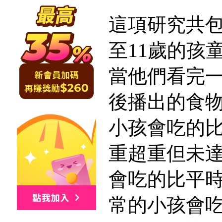
這項研究共包
至11歲的孩
當他們看完
後播出的食
小孩會吃的比
重超重但未
會吃的比平時
常的小孩會