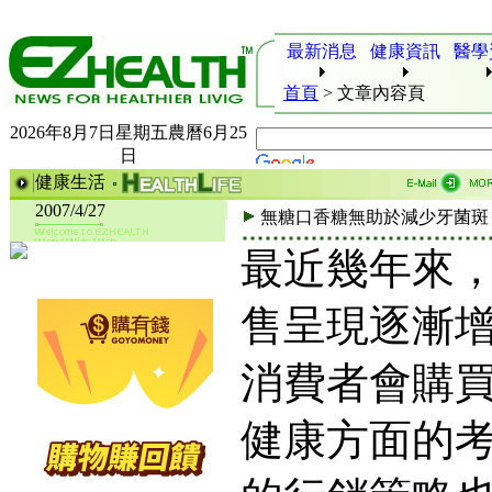
最新消息
健康資訊
醫學
首頁
>
文章內容頁
2026年8月7日星期五農曆6月25
日
健康生活
2007/4/27
無糖口香糖無助於減少牙菌斑
最近幾年來
售呈現逐漸
消費者會購
健康方面的