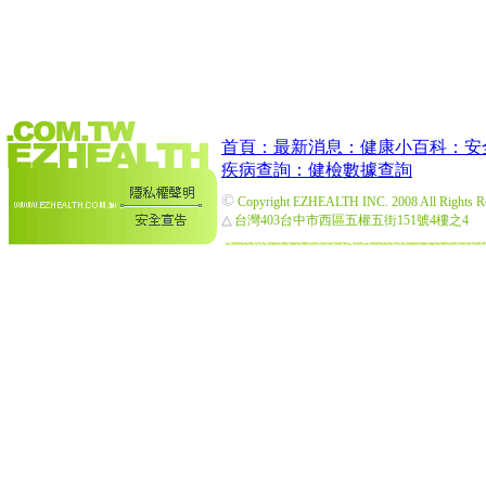
首頁：
最新消息：
健康小百科：
安
疾病查詢：
健檢數據查詢
©
Copyright EZHEALTH INC. 2008 All Rights R
△
台灣403台中市西區五權五街151號4樓之4