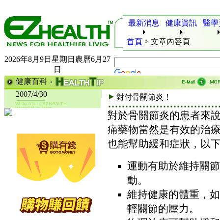
最新消息
健康資訊
醫學
首頁
>
文章內容頁
2026年8月9日星期日農曆6月27
日
健康百科
2007/4/30
對付骨關節炎！
對於骨關節炎的患者來
痛藥物當然是有效的治
也能幫助緩和症狀，以
運動有助於維持關節
動。
維持健康的體重，如
輕關節的壓力。