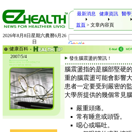
最新消息
健康資訊
醫學
首頁
>
文章內容頁
2026年8月8日星期六農曆6月26
日
健康百科
2007/5/4
發生腦震盪的警訊！
腦震盪指的是腦部堅硬
重的腦震盪可能會影響
患者一定要受到嚴密的
大學所提供的幾個常見
嚴重頭痛。
常有睡意或頭昏。
噁心或嘔吐。