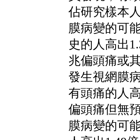
佔研究樣本人
膜病變的可
史的人高出1.
兆偏頭痛或
發生視網膜
有頭痛的人高
偏頭痛但無
膜病變的可