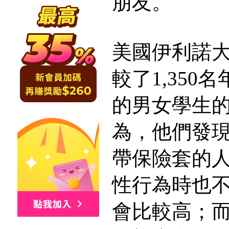
朋友。
美國伊利諾
較了1,350
的男女學生
為，他們發
帶保險套的
性行為時也
會比較高；