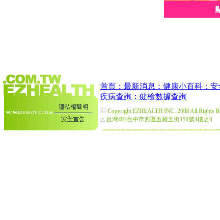
首頁：
最新消息：
健康小百科：
安
疾病查詢：
健檢數據查詢
©
Copyright EZHEALTH INC. 2008 All Rights R
△
台灣403台中市西區五權五街151號4樓之4