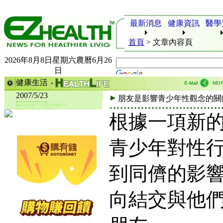
最新消息
健康資訊
醫學
首頁
>
文章內容頁
2026年8月8日星期六農曆6月26
日
健康生活
2007/5/23
朋友是影響青少年性觀念的關
根據一項新
青少年對性
到同儕的影
向結交與他