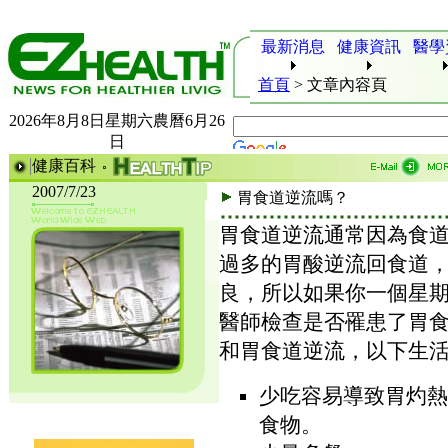
最新消息
健康資訊
醫學
首頁
>
文章內容頁
2026年8月8日星期六農曆6月26
日
健康百科
2007/7/23
胃食道逆流嗎？
胃食道逆流通常因為食
過多的胃酸逆流回食道
良，所以如果你一個星
醫師檢查是否罹患了胃
和胃食道逆流，以下生
少吃容易導致胃灼熱
食物。