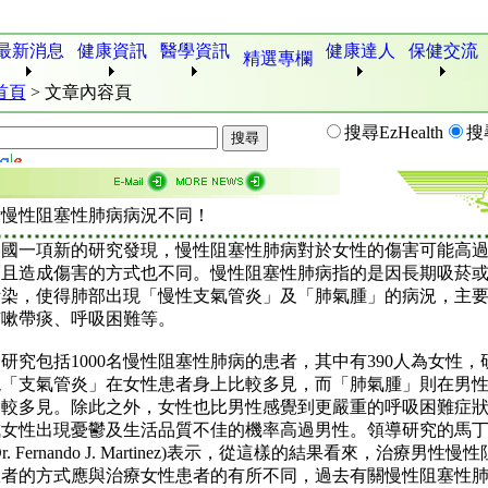
最新消息
健康資訊
醫學資訊
健康達人
保健交流
精選專欄
首頁
>
文章內容頁
搜尋EzHealth
搜
女慢性阻塞性肺病病況不同！
美國一項新的研究發現，慢性阻塞性肺病對於女性的傷害可能高
而且造成傷害的方式也不同。慢性阻塞性肺病指的是因長期吸菸
污染，使得肺部出現「慢性支氣管炎」及「肺氣腫」的病況，主
咳嗽帶痰、呼吸困難等。
研究包括1000名慢性阻塞性肺病的患者，其中有390人為女性，
現「支氣管炎」在女性患者身上比較多見，而「肺氣腫」則在男
比較多見。除此之外，女性也比男性感覺到更嚴重的呼吸困難症
成女性出現憂鬱及生活品質不佳的機率高過男性。領導研究的馬
r. Fernando J. Martinez)表示，從這樣的結果看來，治療男性慢
患者的方式應與治療女性患者的有所不同，過去有關慢性阻塞性