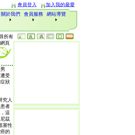
會員登入
加入我的最愛
關於我們
會員服務
網站導覽
尋所有
網頁
過男
或遭受
要症狀
研究人
性患者
狀，這
丁尼茲
性阻塞性
肺癌的