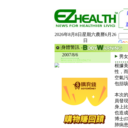
2026年8月8日星期六農曆6月26
日
身體警訊
2007/8/6
男
根據
性，
空氣
包括
本次的
員發
身上
也造
博士(D
肺病