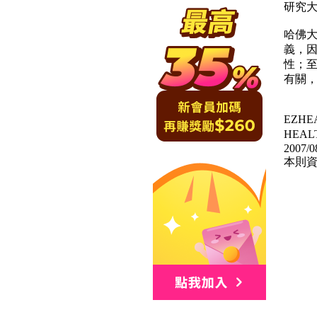
研究
哈佛大
義，
性；
有關
EZH
HEA
2007/0
本則資