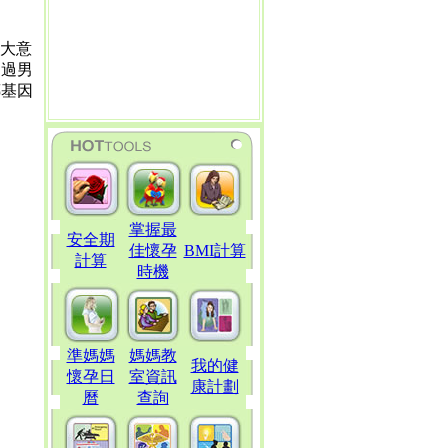
重大意
超過男
傳基因
掌握最
安全期
佳懷孕
BMI計算
計算
時機
準媽媽
媽媽教
我的健
懷孕日
室資訊
康計劃
曆
查詢