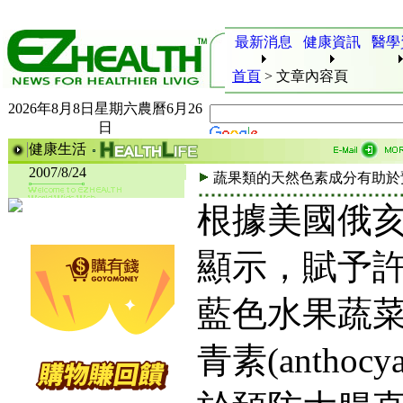
最新消息
健康資訊
醫學
首頁
>
文章內容頁
2026年8月8日星期六農曆6月26
日
健康生活
2007/8/24
蔬果類的天然色素成分有助於
根據美國俄
顯示，賦予
藍色水果蔬
青素(anthoc