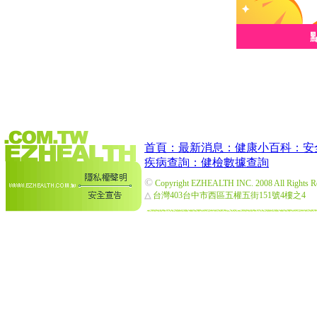
首頁：
最新消息：
健康小百科：
安
疾病查詢：
健檢數據查詢
©
Copyright EZHEALTH INC. 2008 All Rights R
△
台灣403台中市西區五權五街151號4樓之4