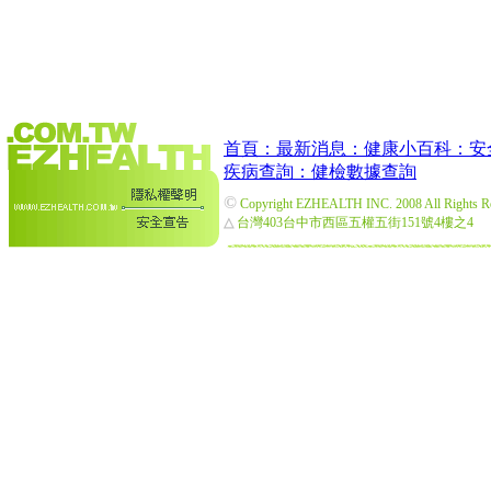
首頁：
最新消息：
健康小百科：
安
疾病查詢：
健檢數據查詢
©
Copyright EZHEALTH INC. 2008 All Rights R
△
台灣403台中市西區五權五街151號4樓之4