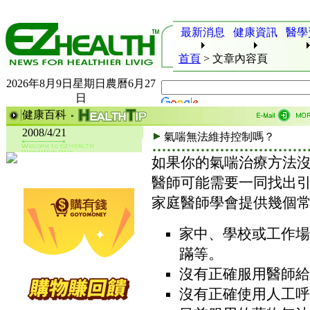
最新消息
健康資訊
醫學
首頁
>
文章內容頁
2026年8月9日星期日農曆6月27
日
健康百科
2008/4/21
氣喘無法維持控制嗎？
如果你的氣喘治療方法
醫師可能需要一同找出
家庭醫師學會提供幾個
家中、學校或工作場
蹣等。
沒有正確服用醫師給
沒有正確使用人工呼