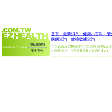
首頁：
最新消息：
健康小百科：
安
疾病查詢：
健檢數據查詢
©
Copyright EZHEALTH INC. 2008 All Rights R
△
台灣403台中市西區五權五街151號4樓之4