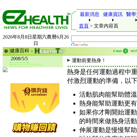
最新消息
健康資訊
醫學
首頁
>
文章內容頁
2026年8月8日星期六農曆6月26
日
健康百科
2008/5/5
運動前要熱身！
熱身是任何運動過程中
付激烈運動的準備，以
活動肌肉能幫助體溫
熱身能幫助運動更有
如果你才剛開始運動
的時間來做熱身活動
伸展運動是慢慢幫助