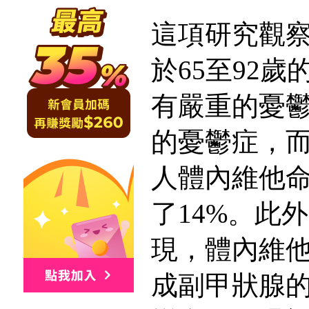
這項研究觀察
於65至92歲
有嚴重的憂鬱
的憂鬱症，
人體內維他
了14%。此
現，體內維
成副甲狀腺