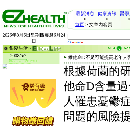
最新消息
健康資訊
醫學
首頁
>
文章內容頁
2026年8月6日星期四農曆6月24
日
銀髮生活
2008/5/7
維他命D不足可能提高老年人
根據荷蘭的
他命D含量
人罹患憂鬱
問題的風險