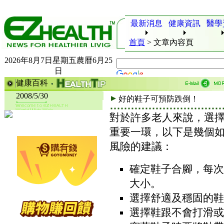
最新消息
健康資訊
醫學
首頁
>
文章內容頁
2026年8月7日星期五農曆6月25
日
健康百科
2008/5/30
好的鞋子可預防跌倒！
對於許多老人來說，選
重要一環，以下是幾個
風險的建議：
確定鞋子合腳，每次
大小。
選擇舒適及穩固的鞋
選擇鞋跟不會打滑或