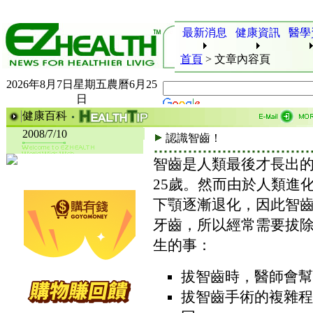
最新消息
健康資訊
醫學
首頁
>
文章內容頁
2026年8月7日星期五農曆6月25
日
健康百科
2008/7/10
認識智齒！
智齒是人類最後才長出的
25歲。然而由於人類進
下顎逐漸退化，因此智
牙齒，所以經常需要拔
生的事：
拔智齒時，醫師會幫
拔智齒手術的複雜程