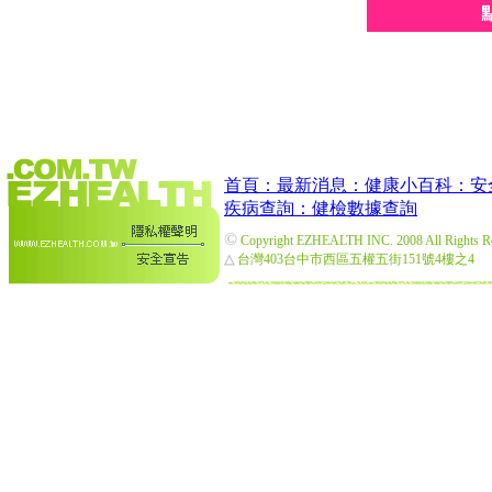
首頁：
最新消息：
健康小百科：
安
疾病查詢：
健檢數據查詢
©
Copyright EZHEALTH INC. 2008 All Rights R
△
台灣403台中市西區五權五街151號4樓之4