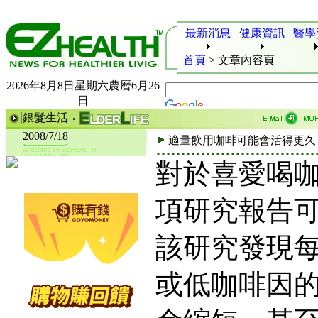
最新消息
健康資訊
醫學
首頁
>
文章內容頁
2026年8月8日星期六農曆6月26
日
銀髮生活
2008/7/18
適量飲用咖啡可能會活得更久
對於喜愛喝
項研究報告
該研究發現每
或低咖啡因