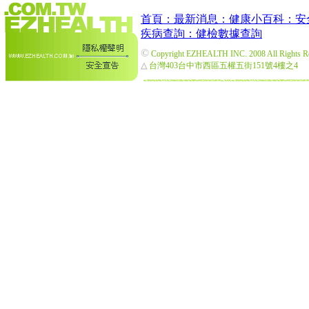
首頁：
最新消息：
健康小百科：
安
疾病查詢：
健檢數據查詢
©
Copyright EZHEALTH INC. 2008 All Rights R
△
台灣403台中市西區五權五街151號4樓之4