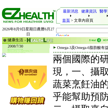
最新消息
健康資訊
醫學
首頁
>
文章內容頁
2026年8月9日星期日農曆6月27
日
健康生活
2008/7/30
Omega-3及Omega-6脂肪
兩個國際的
現，一、攝
蔬菜烹飪油的O
乎能幫助預