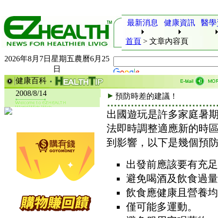
最新消息
健康資訊
醫學
首頁
>
文章內容頁
2026年8月7日星期五農曆6月25
日
健康百科
2008/8/14
預防時差的建議！
出國遊玩是許多家庭暑
法即時調整適應新的時
到影響，以下是幾個預
出發前應該要有充足
避免喝酒及飲食過量
飲食應健康且營養均
僅可能多運動。