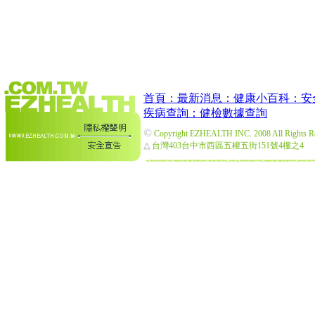
首頁：
最新消息：
健康小百科：
安
疾病查詢：
健檢數據查詢
©
Copyright EZHEALTH INC. 2008 All Rights R
△
台灣403台中市西區五權五街151號4樓之4