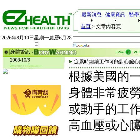
最新消息
健康資訊
醫學
首頁
>
文章內容頁
2026年8月10日星期一農曆6月28
日
身體警訊
2008/10/6
疲累時繼續工作可能對心臟心
根據美國的
身體非常疲
或動手的工
高血壓或心