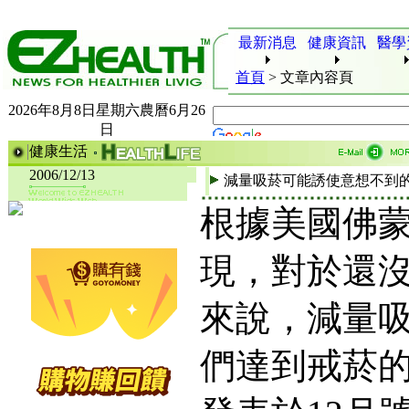
最新消息
健康資訊
醫學
首頁
>
文章內容頁
2026年8月8日星期六農曆6月26
日
健康生活
2006/12/13
減量吸菸可能誘使意想不到
根據美國佛
現，對於還
來說，減量
們達到戒菸