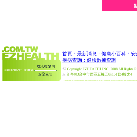
首頁：
最新消息：
健康小百科：
安
疾病查詢：
健檢數據查詢
©
Copyright EZHEALTH INC. 2008 All Rights R
△
台灣403台中市西區五權五街151號4樓之4