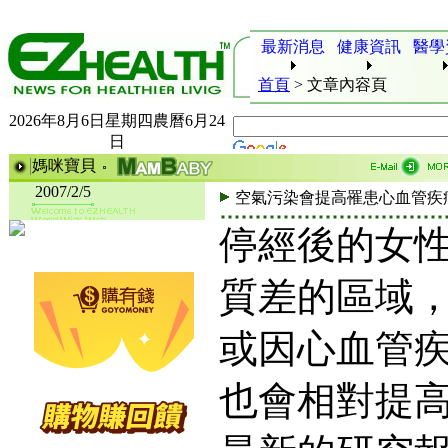
最新消息
健康資訊
醫學
首頁
>
文章內容頁
2026年8月6日星期四農曆6月24
日
媽咪寶貝
2007/2/5
空氣污染會提高罹患心血管疾
停經後的女
質差的區域
或因心血管
也會相對提