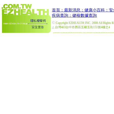
首頁：
最新消息：
健康小百科：
安
疾病查詢：
健檢數據查詢
©
Copyright EZHEALTH INC. 2008 All Rights R
△
台灣403台中市西區五權五街151號4樓之4