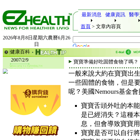
最新消息
健康資訊
醫學
首頁
>
文章內容頁
2026年8月8日星期六農曆6月26
日
健康百科
2007/2/9
寶寶準備好吃固體食物了嗎？
一般來說大約在寶寶出
一些固體的食物，但是
呢？美國Nemours基
寶寶舌頭外吐的本能反應(to
是已經消失？這種本
息，但會導致寶寶用
寶寶是否可以自行將