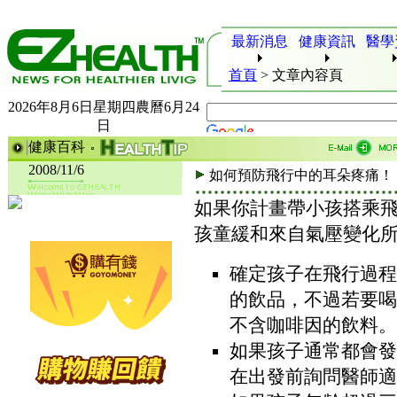
最新消息
健康資訊
醫學
首頁
>
文章內容頁
2026年8月6日星期四農曆6月24
日
健康百科
2008/11/6
如何預防飛行中的耳朵疼痛！
如果你計畫帶小孩搭乘
孩童緩和來自氣壓變化
確定孩子在飛行過程
的飲品，不過若要喝
不含咖啡因的飲料。
如果孩子通常都會發
在出發前詢問醫師適