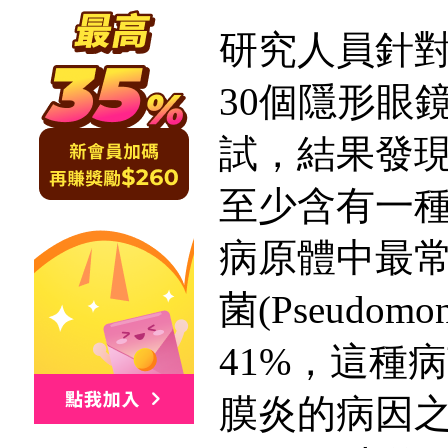
研究人員針對
30個隱形眼
試，結果發
至少含有一
病原體中最
菌(Pseudom
41%，這種
膜炎的病因