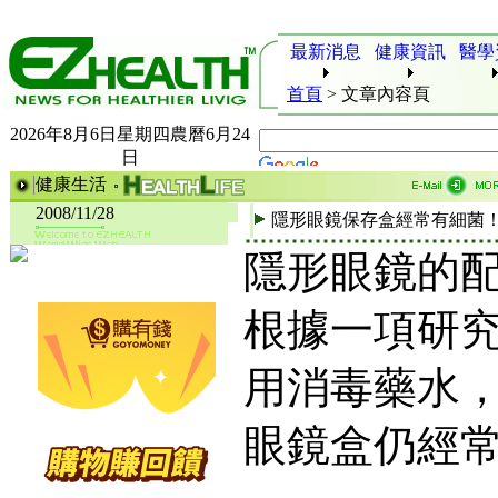
最新消息
健康資訊
醫學
首頁
>
文章內容頁
2026年8月6日星期四農曆6月24
日
健康生活
2008/11/28
隱形眼鏡保存盒經常有細菌
隱形眼鏡的
根據一項研
用消毒藥水
眼鏡盒仍經