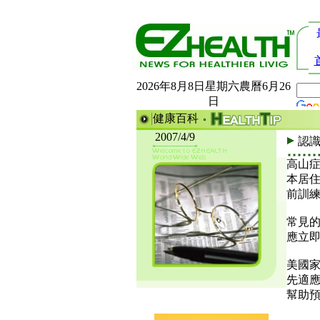
2026年8月8日星期六農曆6月26
日
健康百科
2007/4/9
認
高山
本居
前訓
常見
應立
美國
先適
幫助