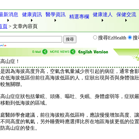
最新消息
健康資訊
醫學資訊
健康達人
保健交流
精選專欄
首頁
>
文章內容頁
搜尋EzHealth
搜
識高山症！
症是因為海拔高度升高，空氣含氧量減少所引起的病症，通常會
住在低海拔低區但前往高海拔低區的人，症狀出現與否與身體強
練較無關聯。
的高山症症狀包括暈眩、頭痛、嘔吐、失眠、身體虛弱等，症狀
即移動到低海拔的區域。
家庭醫師學會建議，前往海拔較高低區時，應該慢慢增加高度、
應不同高度的氧氣，另外睡覺時應選擇比所在地區海拔更低的位
預防高山症的發生。