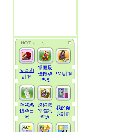
掌握最
安全期
佳懷孕
BMI計算
計算
時機
準媽媽
媽媽教
我的健
懷孕日
室資訊
康計劃
曆
查詢