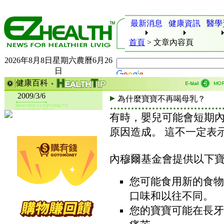
最新消息
健康資訊
醫學
首頁
>
文章內容頁
2026年8月8日星期六農曆6月26
日
健康百科
2009/3/6
為什麼寶寶不再喝母乳？
有時，嬰兒可能會短期
原因造成。 這不一定表
內穆爾基金會提供以下
您可能食用新的食物
口味和以往不同。
您的寶寶可能在長牙