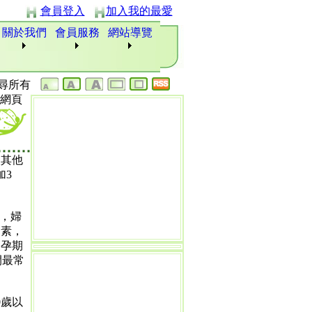
會員登入
加入我的最愛
關於我們
會員服務
網站導覽
尋所有
網頁
較其他
加3
出，婦
因素，
懷孕期
間最常
0歲以