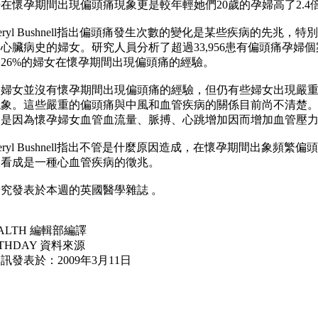
在懷孕期間出現偏頭痛現象更是較年輕她們20歲的孕婦高了2.4
 Cheryl Bushnell指出偏頭痛發生次數的變化是某些疾病的先兆，特
心臟病史的婦女。研究人員分析了超過33,956患有偏頭痛孕婦個
26%的婦女在懷孕期間出現偏頭痛的經驗。
份婦女並沒有懷孕期間出現偏頭痛的經驗，但仍有些婦女出現嚴
現象。這些嚴重的偏頭痛與中風和血管疾病的關係目前尚不清楚
因是因為懷孕婦女血管血流量、脈搏、心跳增加因而增加血管壓
 Cheryl Bushnell指出不管是什麼原因造成，在懷孕期間出象頻繁偏
被看成是一種心血管疾病的徵兆。
究發表於本週的英國醫學雜誌 。
EALTH 編輯部編譯
LTHDAY 資料來源
訊發表於：2009年3月11日