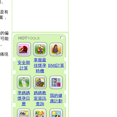
倍。
別是有
案，
重的偏
。可能
力。
頭痛現
掌握最
安全期
佳懷孕
BMI計算
計算
時機
準媽媽
媽媽教
我的健
懷孕日
室資訊
康計劃
曆
查詢