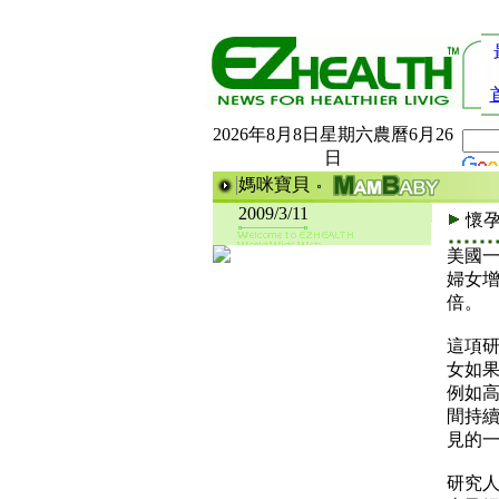
2026年8月8日星期六農曆6月26
日
媽咪寶貝
2009/3/11
懷
美國
婦女增
倍。
這項研究
女如
例如
間持續
見的
研究人