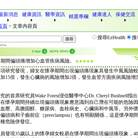
最新消息
健康資訊
醫學資訊
健康達人
保健交流
精選專欄
首頁
>
文章內容頁
搜尋EzHealth
搜
孕期間偏頭痛增加心血管疾病風險。
一項研究發現，婦女在懷孕期間出現偏頭痛現象其發生中風風險
加15倍，發生心臟病的風險增加2倍，發生血管方面疾病風險增
的首席研究員Wake Forest浸信醫學中心Dr. Cheryl Bushnell指
果在懷孕期間持續出現偏頭痛現象應意識到自己潛在可能的危險
高血壓、高膽固醇、糖尿病、血栓病史、心臟病和中風等。另外
偏頭病和子癲前症（preeclampsia）也有明顯關係，這是懷孕期
一種危險併發症。
員發現35歲以上的懷孕婦女較易在懷孕期間出現偏頭痛現象，4