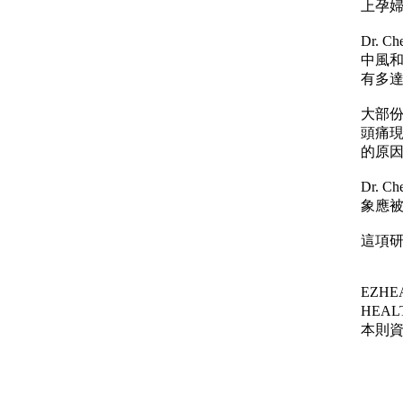
上孕婦
Dr.
中風和
有多達
大部
頭痛
的原
Dr.
象應
這項研
EZH
HEA
本則資