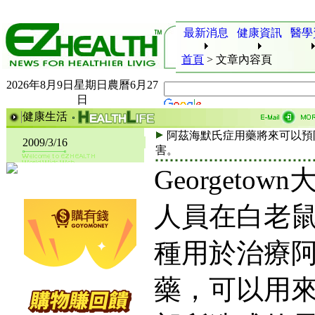
最新消息
健康資訊
醫學
首頁
>
文章內容頁
2026年8月9日星期日農曆6月27
日
健康生活
阿茲海默氏症用藥將來可以預
2009/3/16
害。
Georgeto
人員在白老
種用於治療
藥，可以用