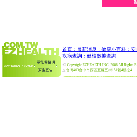
首頁：
最新消息：
健康小百科：
安
疾病查詢：
健檢數據查詢
©
Copyright EZHEALTH INC. 2008 All Rights R
△
台灣403台中市西區五權五街151號4樓之4