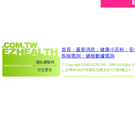
首頁：
最新消息：
健康小百科：
安
疾病查詢：
健檢數據查詢
©
Copyright EZHEALTH INC. 2008 All Rights R
△
台灣403台中市西區五權五街151號4樓之4