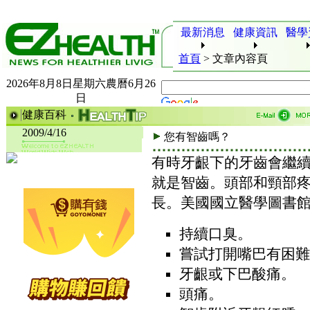
最新消息
健康資訊
醫學
首頁
>
文章內容頁
2026年8月8日星期六農曆6月26
日
健康百科
2009/4/16
您有智齒嗎？
有時牙齦下的牙齒會繼
就是智齒。頭部和頸部
長。美國國立醫學圖書
持續口臭。
嘗試打開嘴巴有困難
牙齦或下巴酸痛。
頭痛。