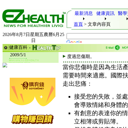
最新消息
健康資訊
醫學
首頁
>
文章內容頁
2026年8月7日星期五農曆6月25
日
健康百科
2009/5/1
度過悲傷期。
當你悲傷時是因為生活
需要時間來適應。國際
走出悲痛：
接受您的失敗，並處
會導致情緒和身體的
有創意的表達你的情
立相簿或剪貼簿。