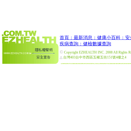
首頁：
最新消息：
健康小百科：
安
疾病查詢：
健檢數據查詢
©
Copyright EZHEALTH INC. 2008 All Rights R
△
台灣403台中市西區五權五街151號4樓之4