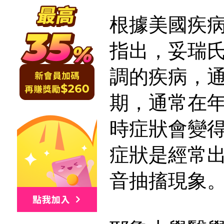
根據美國疾
指出，妥瑞
調的疾病，
期，通常在年
時症狀會變
症狀是經常
音抽搐現象