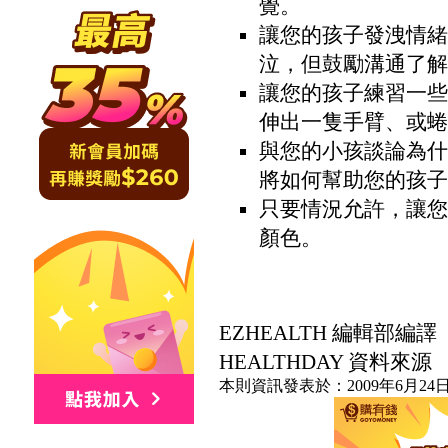
覺。
讓您的孩子發洩情緒
泣，但鼓勵溝通了解
讓您的孩子練習一些
伸出一隻手臂、或蜷
與您的小孩談論為什
將如何幫助您的孩子
只要情況允許，讓您
顏色。
EZHEALTH 編輯部編譯
HEALTHDAY 資料來源
本則資訊發表於：2009年6月24