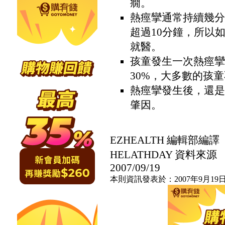
癇。
熱痙攣通常持續幾分
超過10分鐘，所以
就醫。
孩童發生一次熱痙攣
30%，大多數的孩
熱痙攣發生後，還是
肇因。
EZHEALTH 編輯部編譯
HELATHDAY 資料來源
2007/09/19
本則資訊發表於：2007年9月19