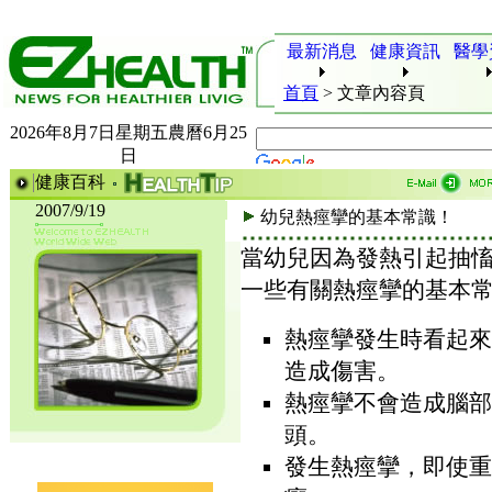
最新消息
健康資訊
醫學
首頁
>
文章內容頁
2026年8月7日星期五農曆6月25
日
健康百科
2007/9/19
幼兒熱痙攣的基本常識！
當幼兒因為發熱引起抽
一些有關熱痙攣的基本
熱痙攣發生時看起來
造成傷害。
熱痙攣不會造成腦部
頭。
發生熱痙攣，即使重