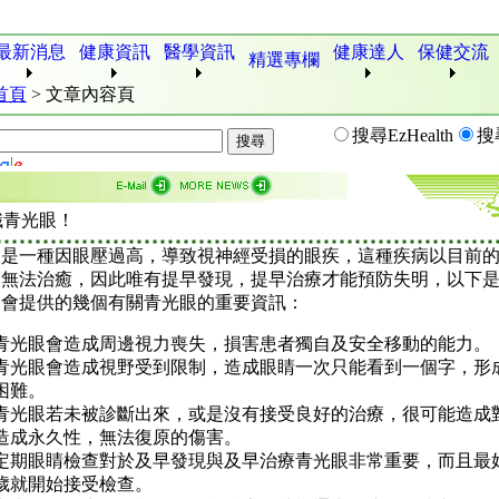
最新消息
健康資訊
醫學資訊
健康達人
保健交流
精選專欄
首頁
>
文章內容頁
搜尋EzHealth
搜
識青光眼！
眼是一種因眼壓過高，導致視神經受損的眼疾，這種疾病以目前
仍無法治癒，因此唯有提早發現，提早治療才能預防失明，以下
協會提供的幾個有關青光眼的重要資訊：
青光眼會造成周邊視力喪失，損害患者獨自及安全移動的能力。
青光眼會造成視野受到限制，造成眼睛一次只能看到一個字，形
困難。
青光眼若未被診斷出來，或是沒有接受良好的治療，很可能造成
造成永久性，無法復原的傷害。
定期眼睛檢查對於及早發現與及早治療青光眼非常重要，而且最好
歲就開始接受檢查。