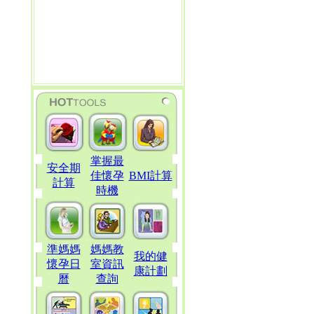
掌握最
安全期
佳懷孕
BMI計算
計算
時機
準媽媽
媽媽教
我的健
懷孕日
室資訊
康計劃
曆
查詢