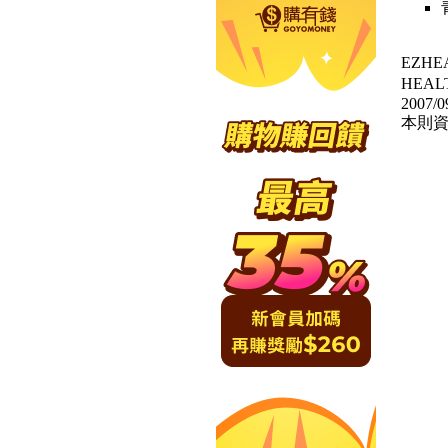
EZH
HEA
2007/0
本則資