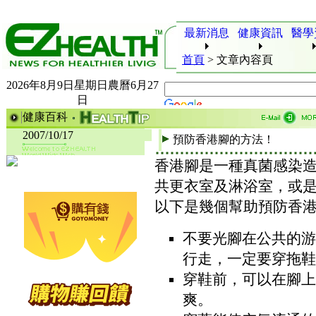
最新消息
健康資訊
醫學
首頁
>
文章內容頁
2026年8月9日星期日農曆6月27
日
健康百科
2007/10/17
預防香港腳的方法！
香港腳是一種真菌感染
共更衣室及淋浴室，或
以下是幾個幫助預防香
不要光腳在公共的游
行走，一定要穿拖鞋
穿鞋前，可以在腳上
爽。