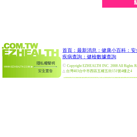
首頁：
最新消息：
健康小百科：
安
疾病查詢：
健檢數據查詢
©
Copyright EZHEALTH INC. 2008 All Rights R
△
台灣403台中市西區五權五街151號4樓之4