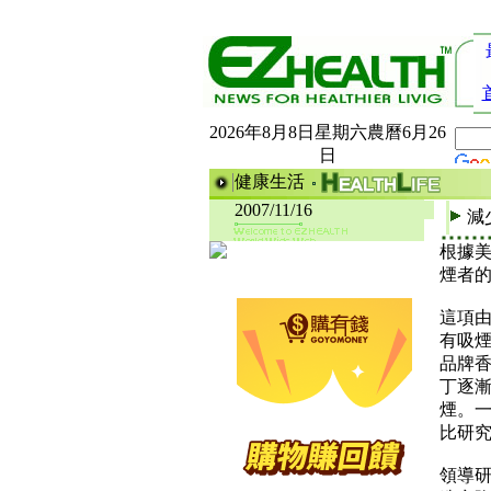
2026年8月8日星期六農曆6月26
日
健康生活
2007/11/16
減
根據
煙者
這項由
有吸
品牌
丁逐
煙。
比研究
領導研