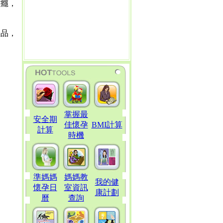
上癮，
產品，
掌握最
安全期
佳懷孕
BMI計算
計算
時機
準媽媽
媽媽教
我的健
懷孕日
室資訊
康計劃
曆
查詢