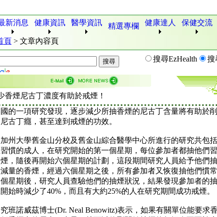
最新消息
健康資訊
醫學資訊
健康達人
保健交流
精選專欄
首頁
>
文章內容頁
搜尋EzHealth
搜
少香煙尼古丁濃度有助於戒煙！
美國的一項研究發現，逐步減少所抽香煙的尼古丁含量將有助於
的尼古丁癮，甚至達到戒煙的功效。
加州大學舊金山分校及舊金山綜合醫學中心所進行的研究共包括
煙習慣的成人，在研究開始的第一個星期，每位參加者都抽他們
香煙，隨後再開始六個星期的計劃，這段期間研究人員給予他們
漸減量的香煙，經過六個星期之後，所有參加者又恢復抽他們慣
一個星期後，研究人員查驗他們的抽煙狀況，結果發現參加者的
開始時減少了40%，而且有大約25%的人在研究期間成功戒煙。
究班諾威茲博士(Dr. Neal Benowitz)表示，如果有關單位能要求