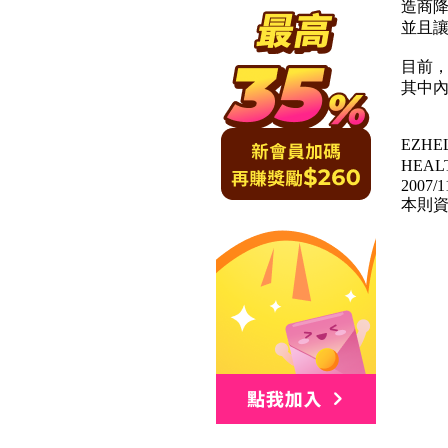
造商
並且
目前
其中
EZH
HEA
2007/1
本則資