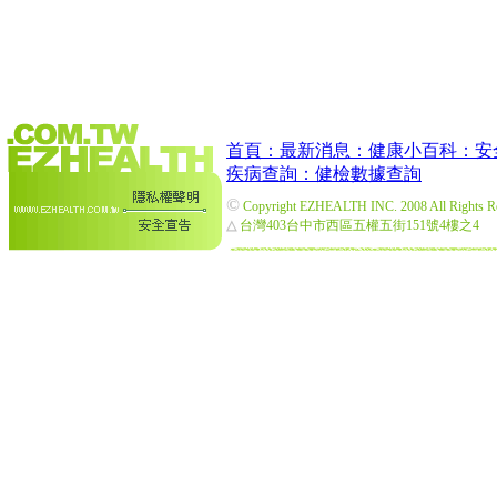
首頁：
最新消息：
健康小百科：
安
疾病查詢：
健檢數據查詢
©
Copyright EZHEALTH INC. 2008 All Rights R
△
台灣403台中市西區五權五街151號4樓之4