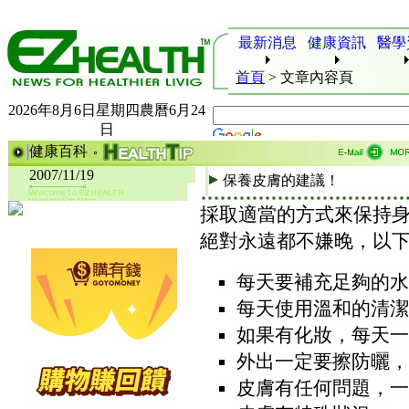
最新消息
健康資訊
醫學
首頁
>
文章內容頁
2026年8月6日星期四農曆6月24
日
健康百科
2007/11/19
保養皮膚的建議！
採取適當的方式來保持身
絕對永遠都不嫌晚，以
每天要補充足夠的水
每天使用溫和的清潔
如果有化妝，每天一
外出一定要擦防曬，
皮膚有任何問題，一