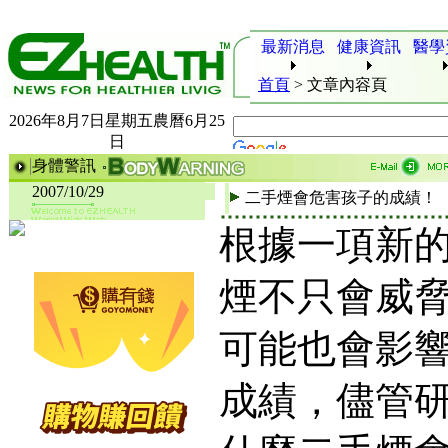
最新消息
健康資訊
醫學
首頁
>
文章內容頁
2026年8月7日星期五農曆6月25
日
身體警訊
2007/10/29
二手煙會危害孩子的成績！
根據一項新
煙不只會威
可能也會影
成績，儘管