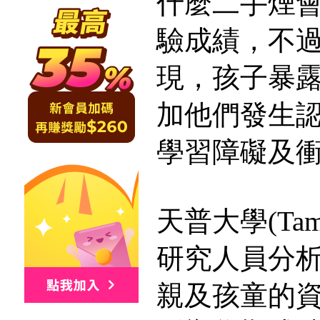
什麼二手煙
驗成績，不
現，孩子暴
加他們發生
學習障礙及
天普大學(Tampl
研究人員分
親及孩童的