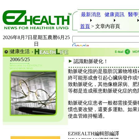
最新消息
健康資訊
醫學
首頁
>
文章內容頁
2026年8月7日星期五農曆6月25
日
健康生活
2006/5/25
認識動脈硬化！
動脈硬化指的是脂肪沉澱物堆積
終可能形成會引起心臟病發作或
致動脈硬化，其他像糖尿病、肥
等都是造成罹患動脈硬化症的危
動脈硬化症患者一般都需接受藥
慣也要改變，還要多運動。如果
使血管維持暢通。
EZHEALTH編輯部編譯