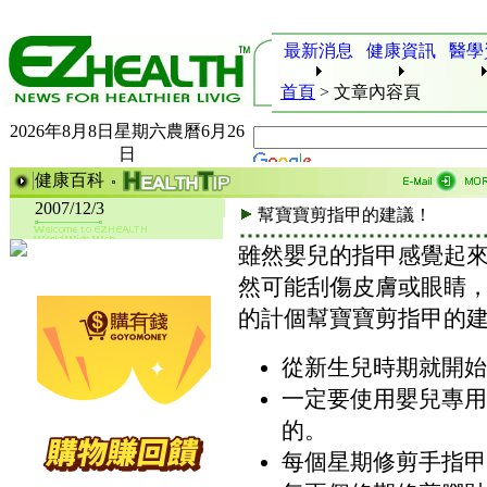
最新消息
健康資訊
醫學
首頁
>
文章內容頁
2026年8月8日星期六農曆6月26
日
健康百科
2007/12/3
幫寶寶剪指甲的建議！
雖然嬰兒的指甲感覺起
然可能刮傷皮膚或眼睛
的計個幫寶寶剪指甲的
從新生兒時期就開始
一定要使用嬰兒專用
的。
每個星期修剪手指甲