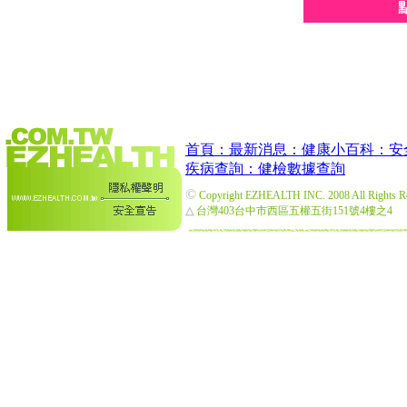
首頁：
最新消息：
健康小百科：
安
疾病查詢：
健檢數據查詢
©
Copyright EZHEALTH INC. 2008 All Rights R
△
台灣403台中市西區五權五街151號4樓之4