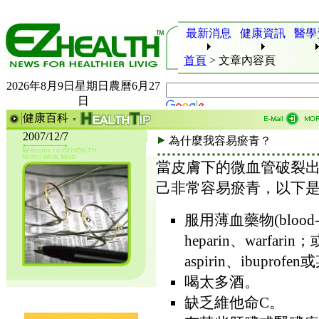
最新消息
健康資訊
醫學
首頁
>
文章內容頁
2026年8月9日星期日農曆6月27
日
健康百科
2007/12/7
為什麼我容易瘀青？
當皮膚下的微血管破裂
己非常容易瘀青，以下
服用薄血藥物(blood-th
heparin、warf
aspirin、ibupr
喝太多酒。
缺乏維他命C。