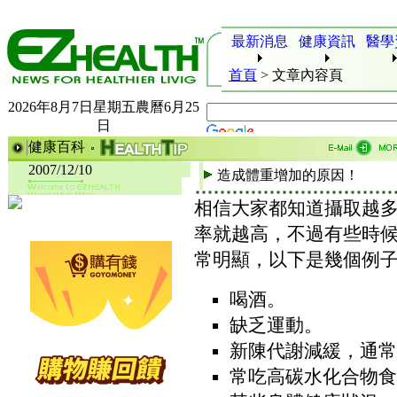
最新消息
健康資訊
醫學
首頁
>
文章內容頁
2026年8月7日星期五農曆6月25
日
健康百科
2007/12/10
造成體重增加的原因！
相信大家都知道攝取越
率就越高，不過有些時
常明顯，以下是幾個例
喝酒。
缺乏運動。
新陳代謝減緩，通常
常吃高碳水化合物食