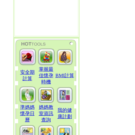
掌握最
安全期
佳懷孕
BMI計算
計算
時機
準媽媽
媽媽教
我的健
懷孕日
室資訊
康計劃
曆
查詢