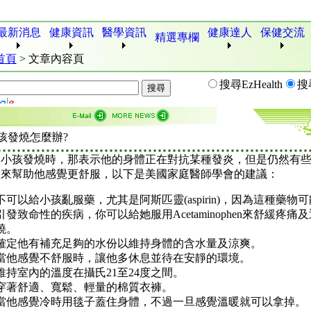
最新消息
健康資訊
醫學資訊
健康達人
保健交流
精選專欄
首頁
>
文章內容頁
搜尋EzHealth
搜
孩發燒怎麼辦?
的小孩發燒時，那表示他的身體正在對抗某種發炎，但是仍然有
做來幫助他感覺更舒服，以下是美國家庭醫師學會的建議：
不可以給小孩亂服藥，尤其是阿斯匹靈(aspirin)，因為這種藥物
引發致命性的疾病，你可以給她服用Acetaminophen來舒緩疼痛及
燒。
確定他有補充足夠的水份以維持身體的含水量及涼爽。
當他感覺不舒服時，讓他多休息並待在安靜的環境。
維持室內的溫度在攝氏21至24度之間。
穿著舒適、寬鬆、輕量的棉質衣褲。
當他感覺冷時用毯子蓋住身體，不過一旦感覺溫暖就可以拿掉。