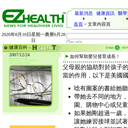
最新消息
健康資訊
醫學
首頁
>
文章內容頁
2026年8月10日星期一農曆6月28
日
健康百科
2007/12/24
如何幫助嬰兒發育成長！
父母親的協助對於孩子
當的作用，以下是美國
唸有圖案的書給她聽
帶她去不同的地方，
園、購物中心或兒童
如果她剛超過一歲，
讓她練習接球並試著