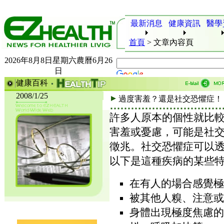
最新消息
健康資訊
醫學
首頁
>
文章內容頁
2026年8月8日星期六農曆6月26
日
健康百科
2008/1/25
過度害羞？還是社交恐懼症！
許多人原本的個性就比
害羞或憂慮，可能是社交恐懼症(so
徵兆。社交恐懼症可以
以下是這種疾病的某些
在有人的場合感覺極
被其他人糗、注意或
身體出現極度焦慮的