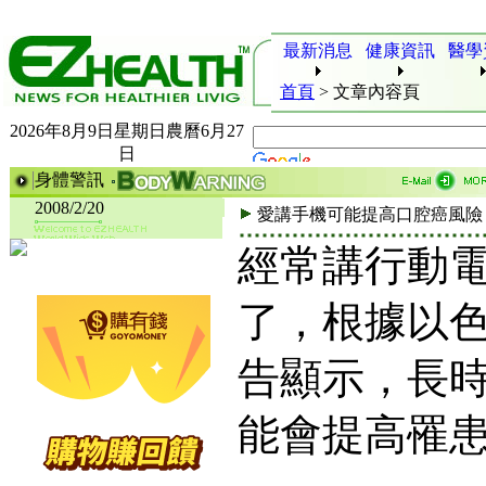
最新消息
健康資訊
醫學
首頁
>
文章內容頁
2026年8月9日星期日農曆6月27
日
身體警訊
2008/2/20
愛講手機可能提高口腔癌風險
經常講行動
了，根據以
告顯示，長
能會提高罹